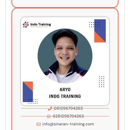
081296794263
6281296794263
info@sinaran-training.com