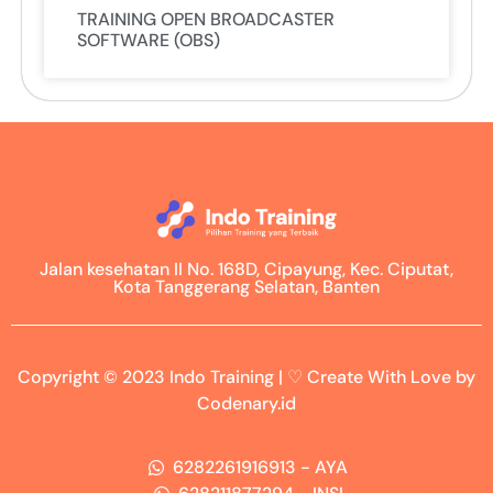
TRAINING OPEN BROADCASTER
SOFTWARE (OBS)
Jalan kesehatan II No. 168D, Cipayung, Kec. Ciputat,
Kota Tanggerang Selatan, Banten
Copyright © 2023 Indo Training | ♡ Create With Love by
Codenary.id
6282261916913 - AYA