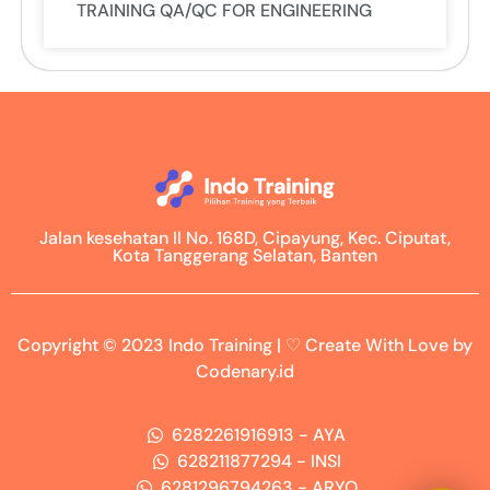
TRAINING QA/QC FOR ENGINEERING
Jalan kesehatan II No. 168D, Cipayung, Kec. Ciputat,
Kota Tanggerang Selatan, Banten
Copyright © 2023 Indo Training | ♡ Create With Love by
Codenary.id
6282261916913 - AYA
628211877294 - INSI
6281296794263 - ARYO