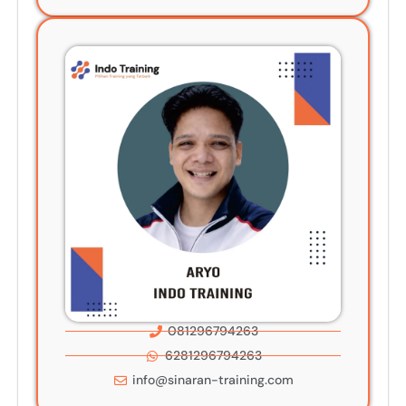
081296794263
6281296794263
info@sinaran-training.com