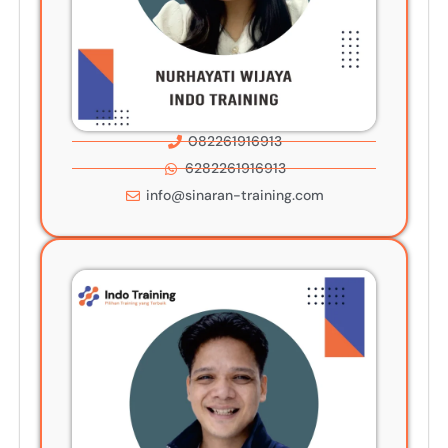
082261916913
6282261916913
info@sinaran-training.com