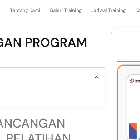
i
Tentang Kami
Galeri Training
Jadwal Training
K
NGAN PROGRAM
RANCANGAN
 PELATIHAN