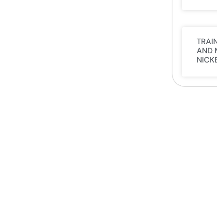
TRAI
AND 
NICK