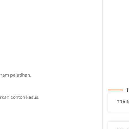
gram pelatihan.
T
rkan contoh kasus.
TRAI