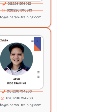
082261916913
6282261916913
nfo@sinaran-training.com
081296794263
6281296794263
nfo@sinaran-training.com