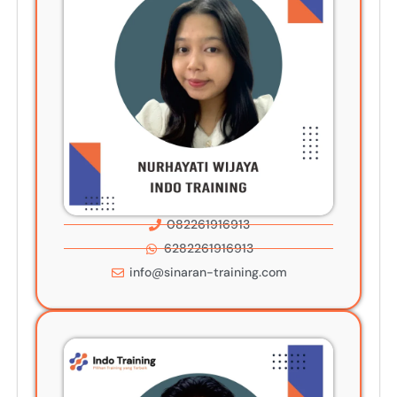
082261916913
6282261916913
info@sinaran-training.com