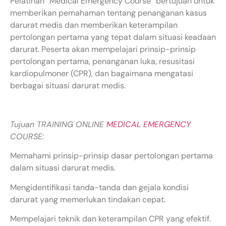
Pelatihan “Medical Emergency Course” bertujuan untuk
memberikan pemahaman tentang penanganan kasus
darurat medis dan memberikan keterampilan
pertolongan pertama yang tepat dalam situasi keadaan
darurat. Peserta akan mempelajari prinsip-prinsip
pertolongan pertama, penanganan luka, resusitasi
kardiopulmoner (CPR), dan bagaimana mengatasi
berbagai situasi darurat medis.
Tujuan TRAINING ONLINE
MEDICAL EMERGENCY
COURSE:
Memahami prinsip-prinsip dasar pertolongan pertama
dalam situasi darurat medis.
Mengidentifikasi tanda-tanda dan gejala kondisi
darurat yang memerlukan tindakan cepat.
Mempelajari teknik dan keterampilan CPR yang efektif.