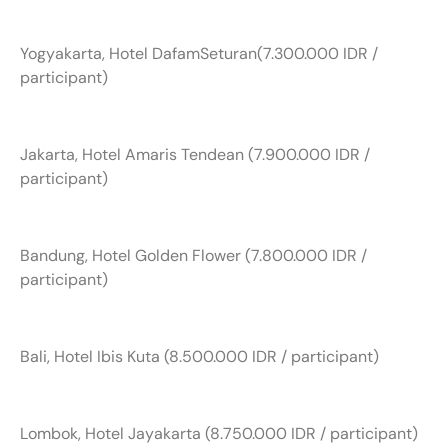
Yogyakarta, Hotel DafamSeturan(7.300.000 IDR /
participant)
Jakarta, Hotel Amaris Tendean (7.900.000 IDR /
participant)
Bandung, Hotel Golden Flower (7.800.000 IDR /
participant)
Bali, Hotel Ibis Kuta (8.500.000 IDR / participant)
Lombok, Hotel Jayakarta (8.750.000 IDR / participant)