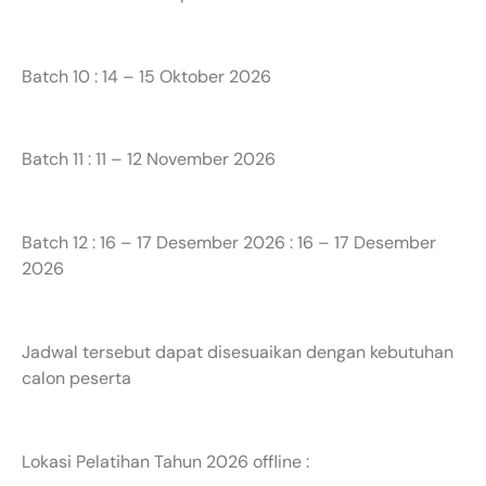
Batch 10 : 14 – 15 Oktober 2026
Batch 11 : 11 – 12 November 2026
Batch 12 : 16 – 17 Desember 2026 : 16 – 17 Desember
2026
Jadwal tersebut dapat disesuaikan dengan kebutuhan
calon peserta
Lokasi Pelatihan Tahun 2026 offline :