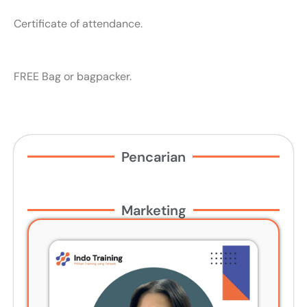
Certificate of attendance.
FREE Bag or bagpacker.
Pencarian
Marketing