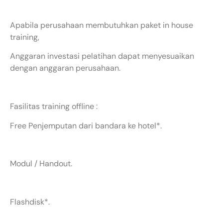
Apabila perusahaan membutuhkan paket in house
training,
Anggaran investasi pelatihan dapat menyesuaikan
dengan anggaran perusahaan.
Fasilitas training offline :
Free Penjemputan dari bandara ke hotel*.
Modul / Handout.
Flashdisk*.