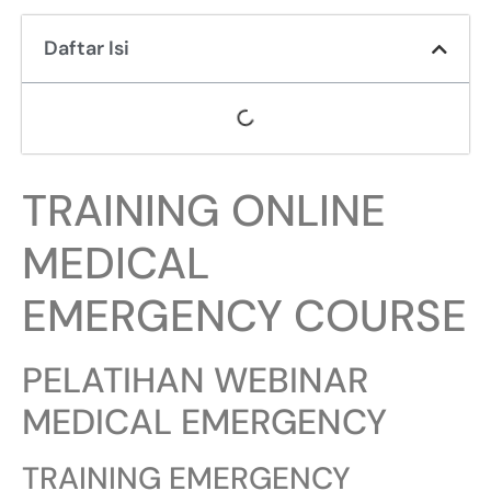
Daftar Isi
TRAINING ONLINE
MEDICAL
EMERGENCY COURSE
PELATIHAN WEBINAR
MEDICAL EMERGENCY
TRAINING EMERGENCY