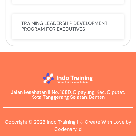
TRAINING LEADERSHIP DEVELOPMENT
PROGRAM FOR EXECUTIVES
Jalan kesehatan II No. 168D, Cipayung, Kec. Ciputat,
Kota Tanggerang Selatan, Banten
Copyright © 2023 Indo Training | ♡ Create With Love by
Codenary.id