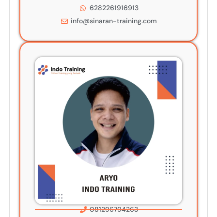
6282261916913
info@sinaran-training.com
081296794263