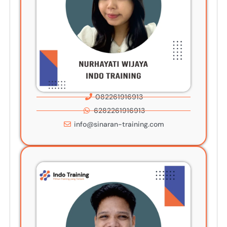
082261916913
6282261916913
info@sinaran-training.com