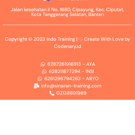
Jalan kesehatan II No. 168D, Cipayung, Kec. Ciputat,
Kota Tanggerang Selatan, Banten
Copyright © 2023 Indo Training | ♡ Create With Love by
Codenary.id
6282261916913 - AYA
628211877294 - INSI
6281296794263 - ARYO
info@sinaran-training.com
02138891989