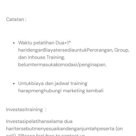
Catatan :
Waktu pelatihan Dua+1*
haridenganBiayatersediauntukPerorangan, Group,
dan Inhouse Training,
belumtermasukakomodasi/penginapan.
Untukbiaya dan jadwal training
harapmenghubungi marketing kembali
Investasitraining :
Investasipelatihanselama dua
haritersebutmenyesuaikandenganjumlahpeserta (on
call). *Please feel free to contact us.