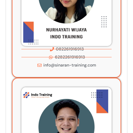
082261916913
6282261916913
info@sinaran-training.com