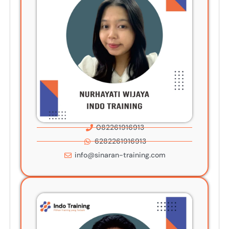
082261916913
6282261916913
info@sinaran-training.com