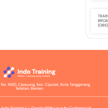
TRAI
BROA
(OBS)
I No. 168D, Cipayung, Kec. Ciputat, Kota Tanggerang
Selatan, Banten
Indo Training | ♡ Create With Love by Codenary.id