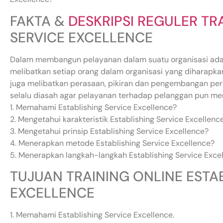
FAKTA &
DESKRIPSI REGULER TR
SERVICE EXCELLENCE
Dalam membangun pelayanan dalam suatu organisasi adal
melibatkan setiap orang dalam organisasi yang diharapka
juga melibatkan perasaan, pikiran dan pengembangan peri
selalu diasah agar pelayanan terhadap pelanggan pun men
1. Memahami Establishing Service Excellence?
2. Mengetahui karakteristik Establishing Service Excellenc
3. Mengetahui prinsip Establishing Service Excellence?
4. Menerapkan metode Establishing Service Excellence?
5. Menerapkan langkah-langkah Establishing Service Exce
TUJUAN TRAINING ONLINE ESTA
EXCELLENCE
1. Memahami Establishing Service Excellence.