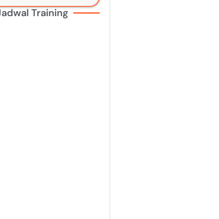
Jadwal Training