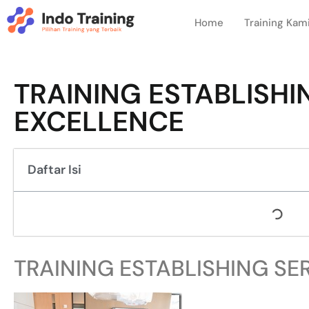
Home
Training Kam
TRAINING ESTABLISHI
EXCELLENCE
Daftar Isi
TRAINING ESTABLISHING SE