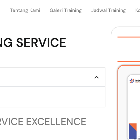
i
Tentang Kami
Galeri Training
Jadwal Training
K
NG SERVICE
RVICE EXCELLENCE