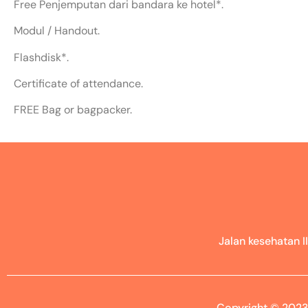
Free Penjemputan dari bandara ke hotel*.
Modul / Handout.
Flashdisk*.
Certificate of attendance.
FREE Bag or bagpacker.
Jalan kesehatan I
Copyright © 2023 