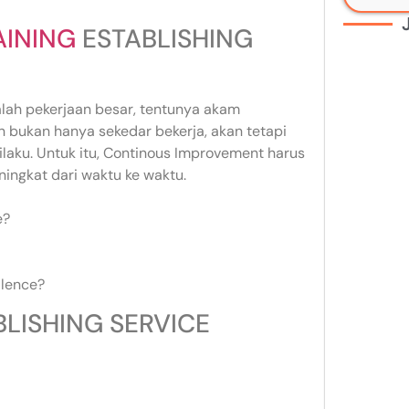
AINING
ESTABLISHING
ah pekerjaan besar, tentunya akam
n bukan hanya sekedar bekerja, akan tetapi
laku. Untuk itu, Continous Improvement harus
ingkat dari waktu ke waktu.
e?
llence?
BLISHING SERVICE