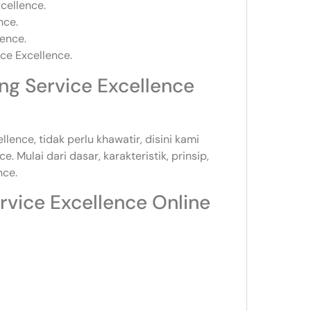
cellence.
nce.
ence.
ce Excellence.
ng Service Excellence
lence, tidak perlu khawatir, disini kami
 Mulai dari dasar, karakteristik, prinsip,
nce.
rvice Excellence Online