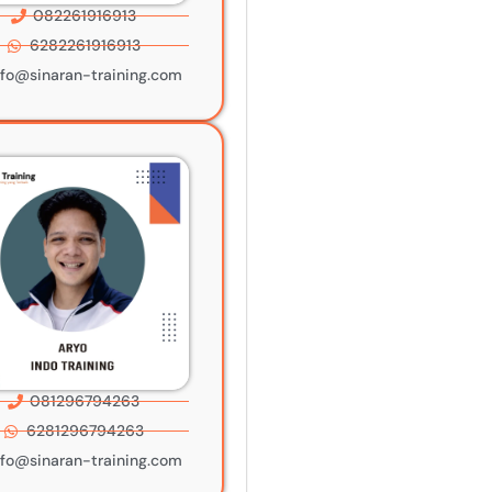
082261916913
6282261916913
nfo@sinaran-training.com
081296794263
6281296794263
nfo@sinaran-training.com