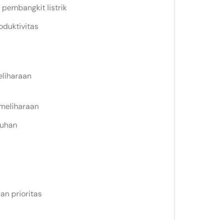
pembangkit listrik
duktivitas
eliharaan
emeliharaan
tuhan
an prioritas