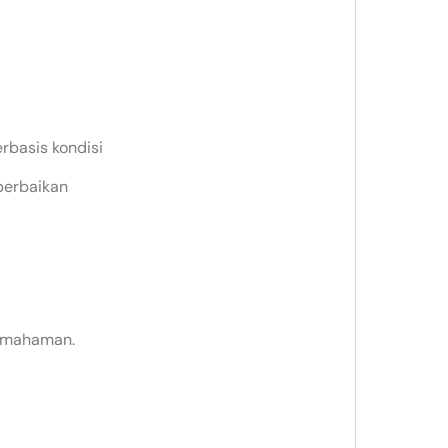
basis kondisi
perbaikan
pemahaman.