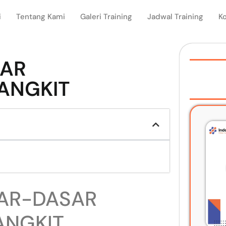
i
Tentang Kami
Galeri Training
Jadwal Training
K
SAR
ANGKIT
SAR-DASAR
ANGKIT