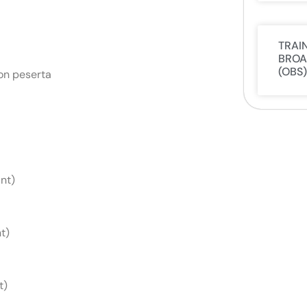
TRAI
BROA
(OBS)
on peserta
nt)
t)
t)