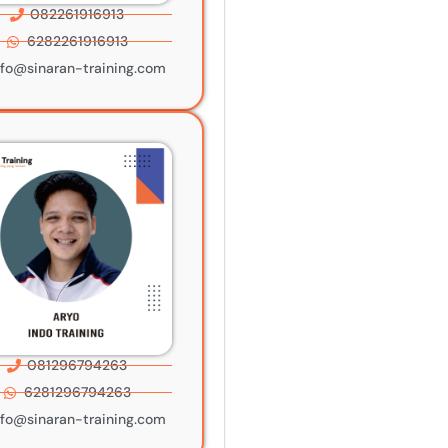
082261916913
6282261916913
nfo@sinaran-training.com
081296794263
6281296794263
nfo@sinaran-training.com