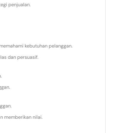
gi penjualan.
 memahami kebutuhan pelanggan.
as dan persuasif.
.
ggan.
ggan.
n memberikan nilai.