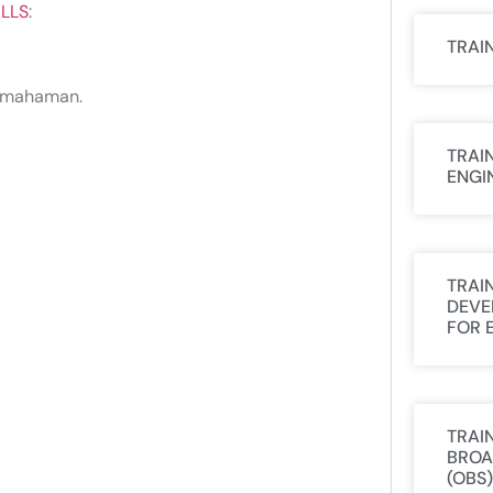
ILLS
:
TRAI
pemahaman.
TRAI
ENGI
TRAI
DEVE
FOR 
TRAI
BROA
(OBS)