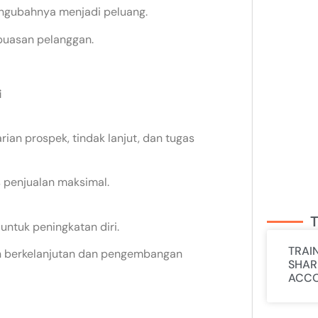
ngubahnya menjadi peluang.
puasan pelanggan.
i
an prospek, tindak lanjut, dan tugas
 penjualan maksimal.
T
ntuk peningkatan diri.
TRAI
n berkelanjutan dan pengembangan
SHAR
ACCO