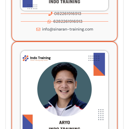
082261916913
6282261916913
info@sinaran-training.com