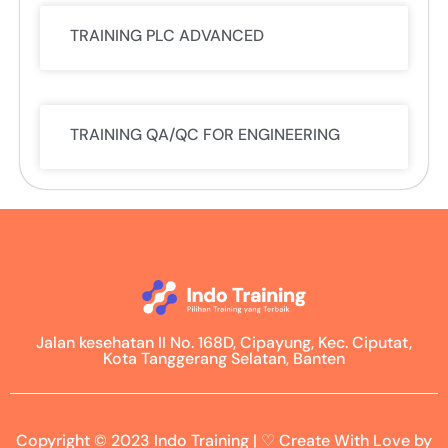
TRAINING PLC ADVANCED
TRAINING QA/QC FOR ENGINEERING
Jalan kesehatan II No. 168D, Cipayung, Kec. Ciputat,
Kota Tanggerang Selatan, Banten
Copyright © 2023 Indo Training | ♡ Create With Love by