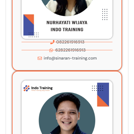
082261916913
6282261916913
info@sinaran-training.com