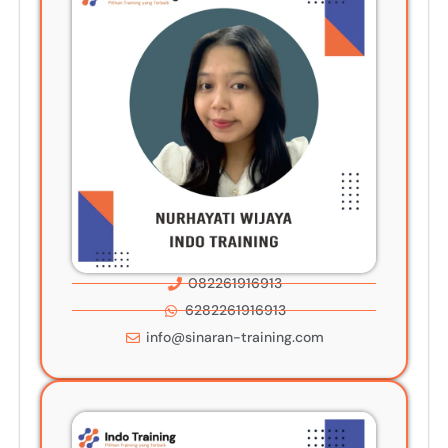
082261916913
6282261916913
info@sinaran-training.com