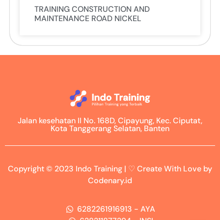
TRAINING CONSTRUCTION AND
MAINTENANCE ROAD NICKEL
Jalan kesehatan II No. 168D, Cipayung, Kec. Ciputat,
Kota Tanggerang Selatan, Banten
Copyright © 2023 Indo Training | ♡ Create With Love by
Codenary.id
6282261916913 - AYA