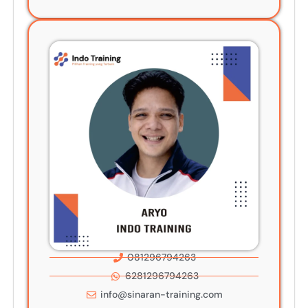
081296794263
6281296794263
info@sinaran-training.com