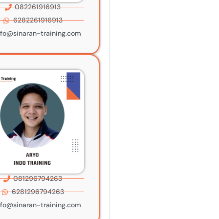
082261916913
6282261916913
nfo@sinaran-training.com
081296794263
6281296794263
nfo@sinaran-training.com