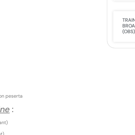
TRAI
BROA
(OBS)
on peserta
ine
:
ant)
t)