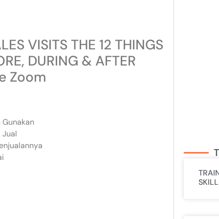
LES VISITS THE 12 THINGS
RE, DURING & AFTER
ne Zoom
an Gunakan
 Jual
enjualannya
T
ai
TRAI
SKIL