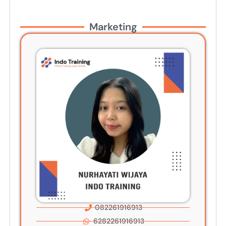
Marketing
082261916913
6282261916913