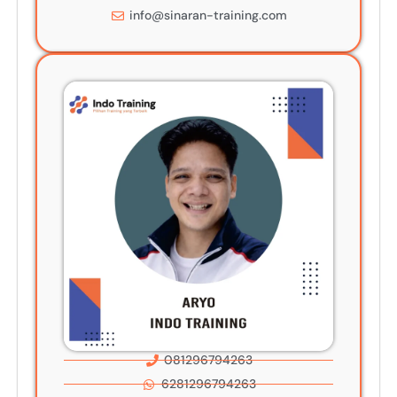
info@sinaran-training.com
081296794263
6281296794263