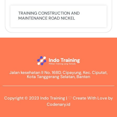
TRAINING CONSTRUCTION AND
MAINTENANCE ROAD NICKEL
Jalan kesehatan II No. 168D, Cipayung, Kec. Ciputat,
Kota Tanggerang Selatan, Banten
Copyright © 2023 Indo Training | ♡ Create With Love by
Codenary.id