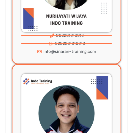
082261916913
6282261916913
info@sinaran-training.com