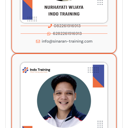
082261916913
6282261916913
info@sinaran-training.com