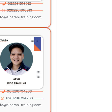
082261916913
6282261916913
nfo@sinaran-training.com
081296794263
6281296794263
nfo@sinaran-training.com