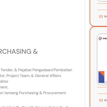
i
RCHASING &
e Tender, & Pejabat Pengadaan/Pembelian
or, Project Team, & General Affairs
ditor
ment.
teri tentang Purchasing & Procurement
i