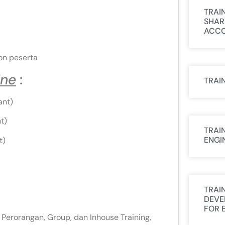
TRAI
SHAR
ACCO
on peserta
ine
:
TRAI
ant)
t)
TRAI
ENGI
t)
TRAI
DEVE
FOR 
 Perorangan, Group, dan Inhouse Training,