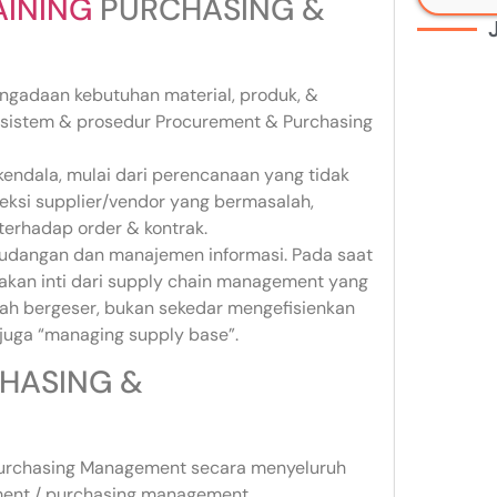
AINING
PURCHASING &
gadaan kebutuhan material, produk, &
eh sistem & prosedur Procurement & Purchasing
kendala, mulai dari perencanaan yang tidak
leksi supplier/vendor yang bermasalah,
terhadap order & kontrak.
rgudangan dan manajemen informasi. Pada saat
kan inti dari supply chain management yang
lah bergeser, bukan sekedar mengefisienkan
juga “managing supply base”.
CHASING &
Purchasing Management secara menyeluruh
ement / purchasing management