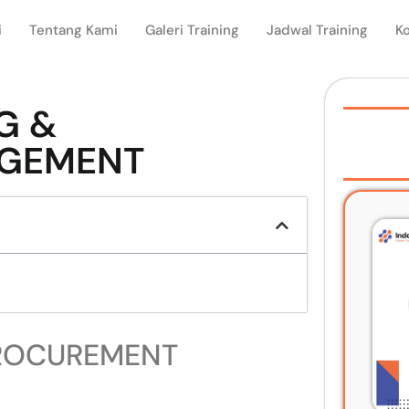
i
Tentang Kami
Galeri Training
Jadwal Training
K
G &
GEMENT
PROCUREMENT