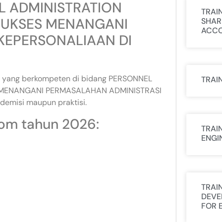
EL ADMINISTRATION
TRAI
SUKSES MENANGANI
SHAR
ACCO
KEPERSONALIAAN DI
ktur yang berkompeten di bidang PERSONNEL
TRAI
 MENANGANI PERMASALAHAN ADMINISTRASI
emisi maupun praktisi.
com tahun 2026:
TRAI
ENGI
TRAI
DEVE
FOR 