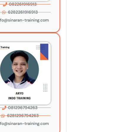
082261916913
6282261916913
nfo@sinaran-training.com
081296794263
6281296794263
nfo@sinaran-training.com