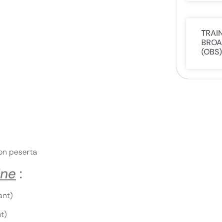
TRAI
BROA
(OBS)
on peserta
ine
:
ant)
t)