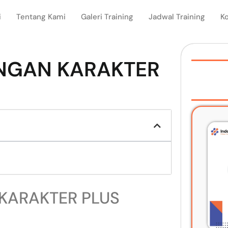
i
Tentang Kami
Galeri Training
Jadwal Training
K
NGAN KARAKTER
KARAKTER PLUS