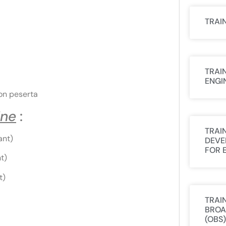
TRAI
TRAI
ENGI
on peserta
ine
:
TRAI
ant)
DEVE
FOR 
t)
t)
TRAI
BROA
(OBS)