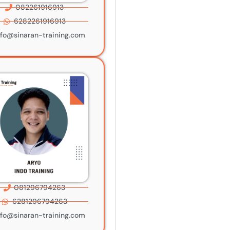
082261916913
6282261916913
nfo@sinaran-training.com
081296794263
6281296794263
nfo@sinaran-training.com