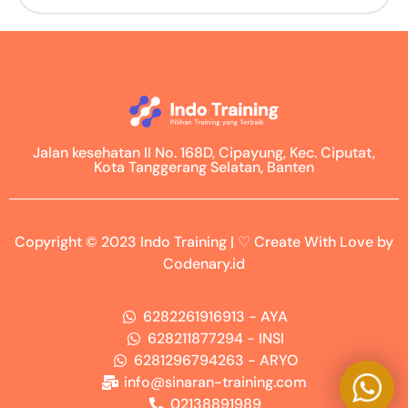
Jalan kesehatan II No. 168D, Cipayung, Kec. Ciputat,
Kota Tanggerang Selatan, Banten
Copyright © 2023 Indo Training | ♡ Create With Love by
Codenary.id
6282261916913 - AYA
628211877294 - INSI
6281296794263 - ARYO
info@sinaran-training.com
02138891989