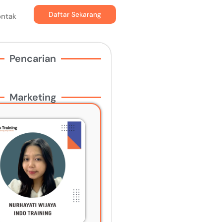
Daftar Sekarang
ontak
Pencarian
Marketing