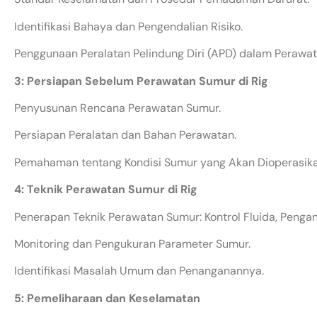
Identifikasi Bahaya dan Pengendalian Risiko.
Penggunaan Peralatan Pelindung Diri (APD) dalam Perawa
3: Persiapan Sebelum Perawatan Sumur di Rig
Penyusunan Rencana Perawatan Sumur.
Persiapan Peralatan dan Bahan Perawatan.
Pemahaman tentang Kondisi Sumur yang Akan Dioperasika
4: Teknik Perawatan Sumur di Rig
Penerapan Teknik Perawatan Sumur: Kontrol Fluida, Penga
Monitoring dan Pengukuran Parameter Sumur.
Identifikasi Masalah Umum dan Penanganannya.
5: Pemeliharaan dan Keselamatan