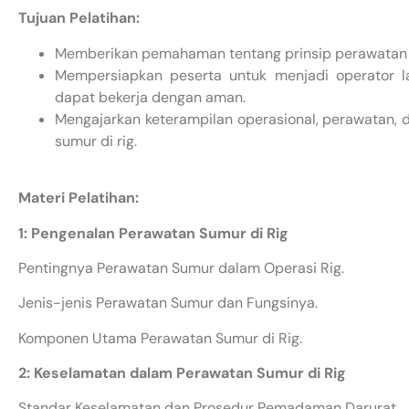
Tujuan Pelatihan:
Memberikan pemahaman tentang prinsip perawatan s
Mempersiapkan peserta untuk menjadi operator 
dapat bekerja dengan aman.
Mengajarkan keterampilan operasional, perawatan,
sumur di rig.
Materi Pelatihan:
1: Pengenalan Perawatan Sumur di Rig
Pentingnya Perawatan Sumur dalam Operasi Rig.
Jenis-jenis Perawatan Sumur dan Fungsinya.
Komponen Utama Perawatan Sumur di Rig.
2: Keselamatan dalam Perawatan Sumur di Rig
Standar Keselamatan dan Prosedur Pemadaman Darurat.