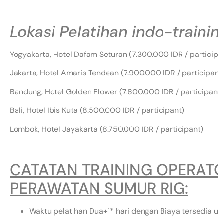
Lokasi Pelatihan indo-train
Yogyakarta, Hotel Dafam Seturan (7.300.000 IDR / particip
Jakarta, Hotel Amaris Tendean (7.900.000 IDR / participan
Bandung, Hotel Golden Flower (7.800.000 IDR / participan
Bali, Hotel Ibis Kuta (8.500.000 IDR / participant)
Lombok, Hotel Jayakarta (8.750.000 IDR / participant)
CATATAN TRAINING OPERAT
PERAWATAN SUMUR RIG:
Waktu pelatihan Dua+1* hari dengan Biaya tersedia u