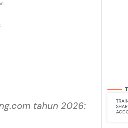
n.
.
T
TRAI
ing.com tahun 2026:
SHAR
ACCO