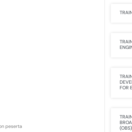
TRAI
TRAI
ENGI
TRAI
DEVE
FOR 
TRAI
BROA
on peserta
(OBS)