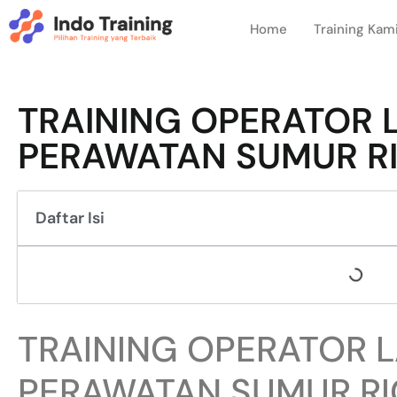
Home
Training Kam
TRAINING OPERATOR 
PERAWATAN SUMUR R
Daftar Isi
TRAINING OPERATOR L
PERAWATAN SUMUR RI