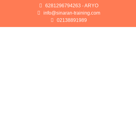
6281296794263 - ARYO
info@sinaran-training.com
02138891989