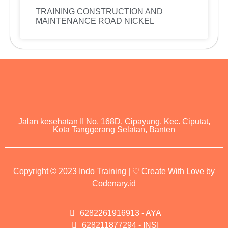
TRAINING CONSTRUCTION AND
MAINTENANCE ROAD NICKEL
Jalan kesehatan II No. 168D, Cipayung, Kec. Ciputat,
Kota Tanggerang Selatan, Banten
Copyright © 2023 Indo Training | ♡ Create With Love by
Codenary.id
6282261916913 - AYA
628211877294 - INSI