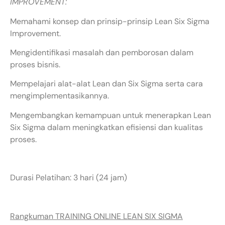
IMPROVEMENT:
Memahami konsep dan prinsip-prinsip Lean Six Sigma
Improvement.
Mengidentifikasi masalah dan pemborosan dalam
proses bisnis.
Mempelajari alat-alat Lean dan Six Sigma serta cara
mengimplementasikannya.
Mengembangkan kemampuan untuk menerapkan Lean
Six Sigma dalam meningkatkan efisiensi dan kualitas
proses.
Durasi Pelatihan: 3 hari (24 jam)
Rangkuman TRAINING ONLINE LEAN SIX SIGMA