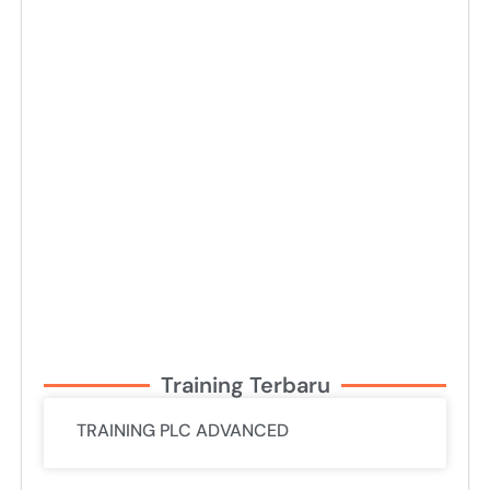
Training Terbaru
TRAINING PLC ADVANCED