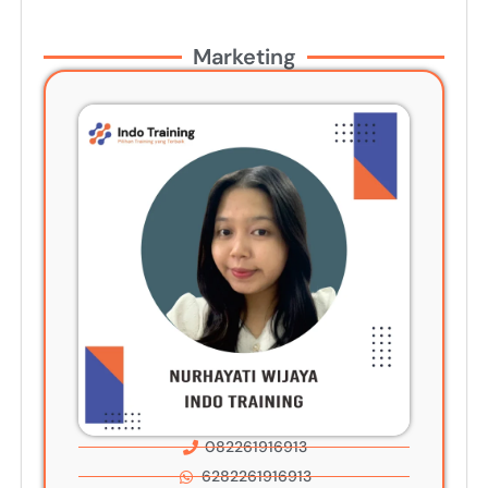
Marketing
082261916913
6282261916913