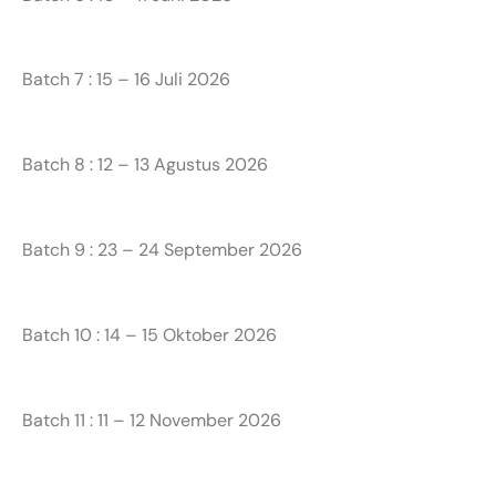
Batch 7 : 15 – 16 Juli 2026
Batch 8 : 12 – 13 Agustus 2026
Batch 9 : 23 – 24 September 2026
Batch 10 : 14 – 15 Oktober 2026
Batch 11 : 11 – 12 November 2026