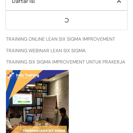
Daftar Isi
TRAINING ONLINE LEAN SIX SIGMA IMPROVEMENT
TRAINING WEBINAR LEAN SIX SIGMA
TRAINING SIX SIGMA IMPROVEMENT UNTUK PRAKERJA