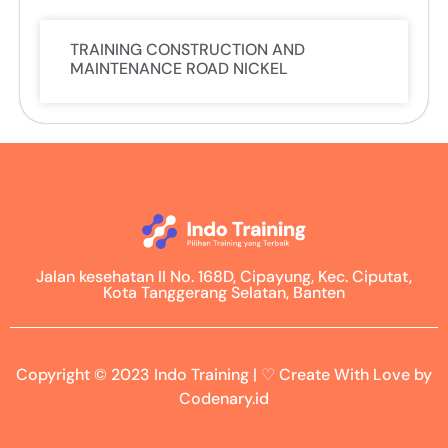
TRAINING CONSTRUCTION AND
MAINTENANCE ROAD NICKEL
Jalan kesehatan II No. 168D, Cipayung, Kec. Ciputat,
Kota Tanggerang Selatan, Banten
Copyright © 2023 Indo Training | ♡ Create With Love by
Codenary.id