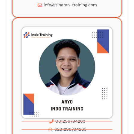
info@sinaran-training.com
081296794263
6281296794263