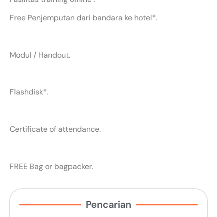
Free Penjemputan dari bandara ke hotel*.
Modul / Handout.
Flashdisk*.
Certificate of attendance.
FREE Bag or bagpacker.
Pencarian