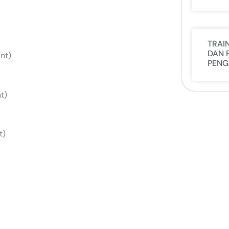
TRAI
DAN 
nt)
PENG
t)
t)