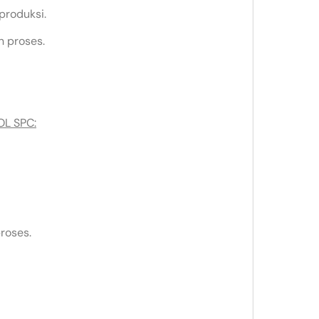
produksi.
 proses.
L SPC:
proses.