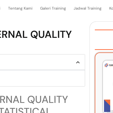
i
Tentang Kami
Galeri Training
Jadwal Training
K
ERNAL QUALITY
ERNAL QUALITY
ATISTICAL