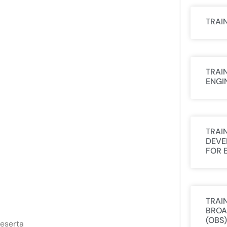
TRAI
TRAI
ENGI
TRAI
DEVE
FOR 
TRAI
BROA
(OBS)
eserta