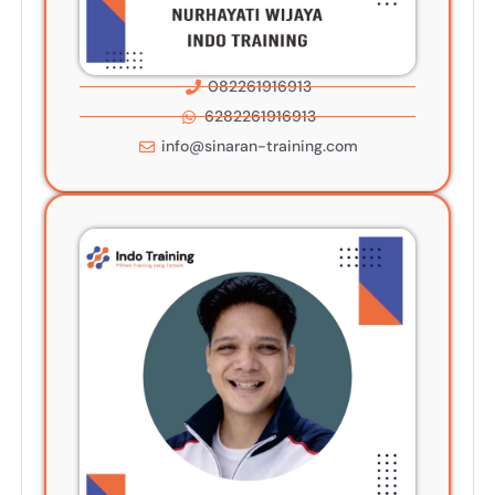
082261916913
6282261916913
info@sinaran-training.com