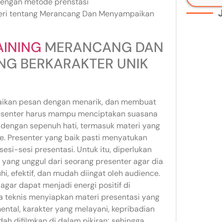
dengan metode prenstasi
ateri tentang Merancang Dan Menyampaikan
AINING
MERANCANG DAN
NG BERKARAKTER UNIK
aikan pesan dengan menarik, dan membuat
resenter harus mampu menciptakan suasana
i dengan sepenuh hati, termasuk materi yang
. Presenter yang baik pasti menyatukan
esi-sesi presentasi. Untuk itu, diperlukan
 yang unggul dari seorang presenter agar dia
 efektif, dan mudah diingat oleh audience.
agar dapat menjadi energi positif di
ara teknis menyiapkan materi presentasi yang
ental, karakter yang melayani, kepribadian
dah difilmkan di dalam pikiran; sehingga