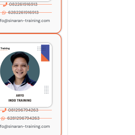
082261916913
6282261916913
nfo@sinaran-training.com
081296794263
6281296794263
nfo@sinaran-training.com