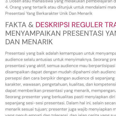
3. Dosen atau mahasiswa yang melakukan pembelajaran 
4. Orang yang tertarik atau ditunjuk untuk mendalami m
Presentasi Yang Berkarakter Unik Dan Menarik
FAKTA &
DESKRIPSI REGULER TR
MENYAMPAIKAN PRESENTASI YA
DAN MENARIK
Presentasi yang baik adalah kemampuan untuk menyamp
audience selalu antusias untuk menyimaknya. Seorang p
presentasi yang aktif, semua audience mau berpartisipas
disampaikan dapat dengan mudah dipahami oleh audience
persepsi dan cara berpikir dengan audience di sepanjang s
karakter, wawasan, pengetahuan, kualitas, dan kompetensi
dapat memberikan presentasi yang menarik, mempengaruhi,
Seorang presenter yang berkualitas pasti menyiapkan diri 
sepanjang sesi-sesi presentasi. Dalam hal ini, selain sec
menarik sesuai tujuan; presenter juga wajib menyiapkan m
yang penuh empati dan toleransi, dan jalan cerita yang su