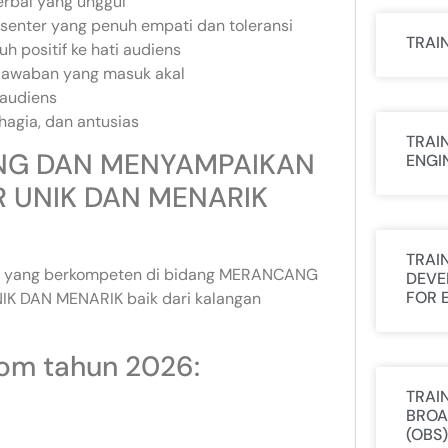
erbal yang unggul
resenter yang penuh empati dan toleransi
TRAI
 positif ke hati audiens
jawaban yang masuk akal
 audiens
hagia, dan antusias
TRAI
ANG DAN MENYAMPAIKAN
ENGI
 UNIK DAN MENARIK
TRAI
uktur yang berkompeten di bidang MERANCANG
DEVE
FOR 
 DAN MENARIK baik dari kalangan
com tahun 2026:
TRAI
BROA
(OBS)