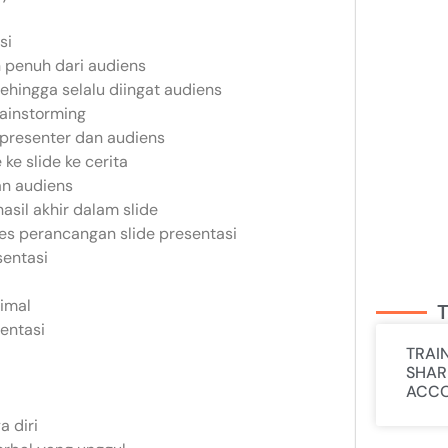
si
 penuh dari audiens
ehingga selalu diingat audiens
rainstorming
presenter dan audiens
ke slide ke cerita
an audiens
sil akhir dalam slide
ses perancangan slide presentasi
sentasi
simal
T
sentasi
TRAI
SHAR
ACCO
 diri