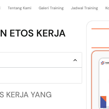
i
Tentang Kami
Galeri Training
Jadwal Training
K
N ETOS KERJA
S KERJA YANG