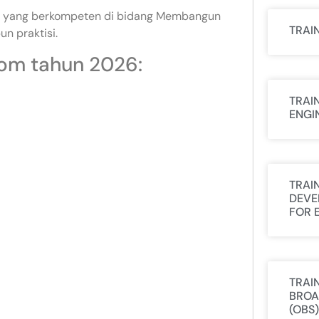
ktur yang berkompeten di bidang Membangun
TRAI
n praktisi.
com tahun 2026:
TRAI
ENGI
TRAI
DEVE
FOR 
TRAI
BROA
(OBS)