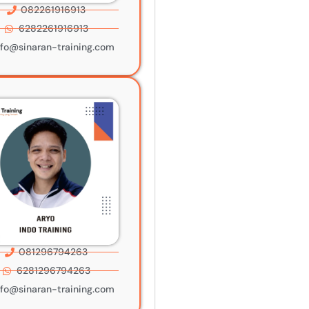
082261916913
6282261916913
nfo@sinaran-training.com
081296794263
6281296794263
nfo@sinaran-training.com