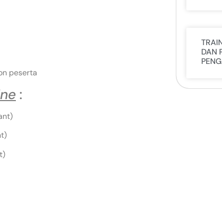
TRAI
DAN 
PENG
on peserta
ine
:
ant)
t)
t)