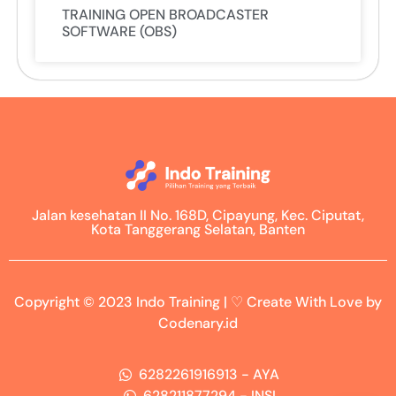
TRAINING OPEN BROADCASTER
SOFTWARE (OBS)
Jalan kesehatan II No. 168D, Cipayung, Kec. Ciputat,
Kota Tanggerang Selatan, Banten
Copyright © 2023 Indo Training | ♡ Create With Love by
Codenary.id
6282261916913 - AYA
628211877294 - INSI