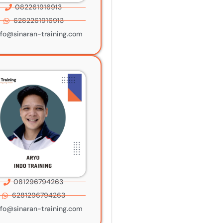
082261916913
6282261916913
nfo@sinaran-training.com
081296794263
6281296794263
nfo@sinaran-training.com