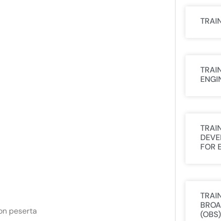
TRAI
TRAI
ENGI
TRAI
DEVE
FOR 
TRAI
BROA
on peserta
(OBS)