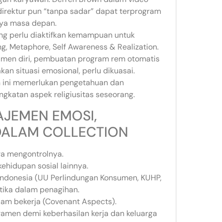
direktur pun “tanpa sadar” dapat terprogram
nya masa depan.
g perlu diaktifkan kemampuan untuk
g, Metaphore, Self Awareness & Realization.
ramen diri, pembuatan program rem otomatis
n situasi emosional, perlu dikuasai.
 ini memerlukan pengetahuan dan
gkatan aspek religiusitas seseorang.
AJEMEN EMOSI,
DALAM COLLECTION
ra mengontrolnya.
ehidupan sosial lainnya.
Indonesia (UU Perlindungan Konsumen, KUHP,
ika dalam penagihan.
am bekerja (Covenant Aspects).
men demi keberhasilan kerja dan keluarga