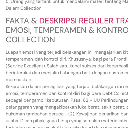
5. Orang yang tertarik untuk mendalami materi tentang M
Dalam Collection
FAKTA &
DESKRIPSI REGULER TR
EMOSI, TEMPERAMEN & KONTRO
COLLECTION
Luapan emosi yang terjadi belakangan ini, mengajarkan ki
temperamen, dan kontrol diri. Khususnya, bagi para Frontl
(Service Excellent). Salah satu kunci sukses dari keberha
berinteraksi dan menjalin hubungan baik dengan custom
memuaskan.
Kekerasan dalam penagihan yang terjadi belakangan ini m
emosi, temperamen dan kontrol diri bagi para Debt Colle
sebagai pengambil keputusan. Pasal 62 – UU Perlindung
pelanggaran yang mengakibatkan luka berat, sakit berat, 
hukuman tambahan berupa ….(2). Kewajiban penarikan baran
usaha. Dilain pihak, gaya hidup yang semakin materialist
terhadap uang meningkatkan resiko fraud dan penyimpan