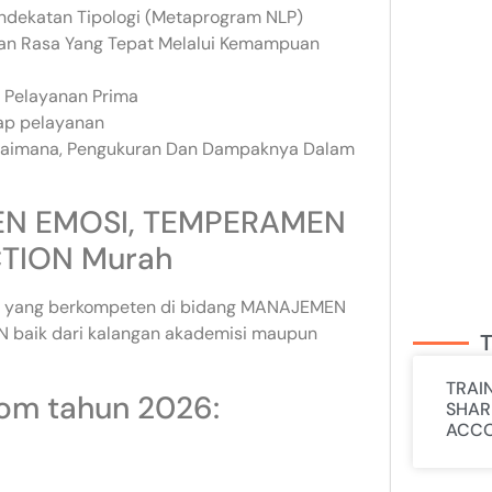
dekatan Tipologi (Metaprogram NLP)
kan Rasa Yang Tepat Melalui Kemampuan
s Pelayanan Prima
dap pelayanan
gaimana, Pengukuran Dan Dampaknya Dalam
EN EMOSI, TEMPERAMEN
TION Murah
uktur yang berkompeten di bidang MANAJEMEN
baik dari kalangan akademisi maupun
T
TRAI
com tahun 2026:
SHAR
ACCO