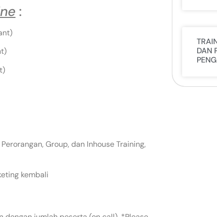
ine
:
ant)
TRAI
DAN 
t)
PENG
t)
 Perorangan, Group, dan Inhouse Training,
keting kembali
 dengan jumlah peserta (on call). *Please