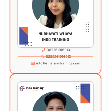
082261916913
6282261916913
info@sinaran-training.com