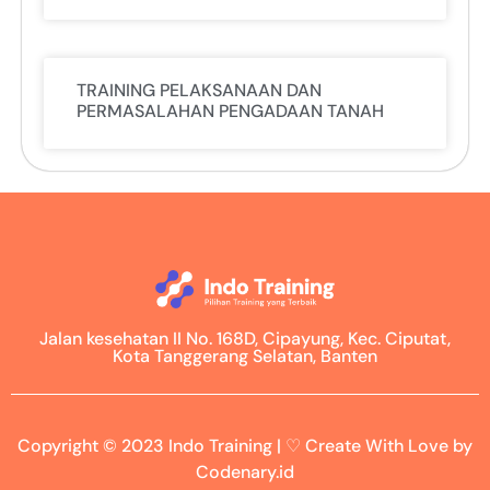
TRAINING PELAKSANAAN DAN
PERMASALAHAN PENGADAAN TANAH
Jalan kesehatan II No. 168D, Cipayung, Kec. Ciputat,
Kota Tanggerang Selatan, Banten
Copyright © 2023 Indo Training | ♡ Create With Love by
Codenary.id