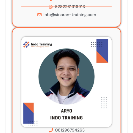
6282261916913
info@sinaran-training.com
081296794263