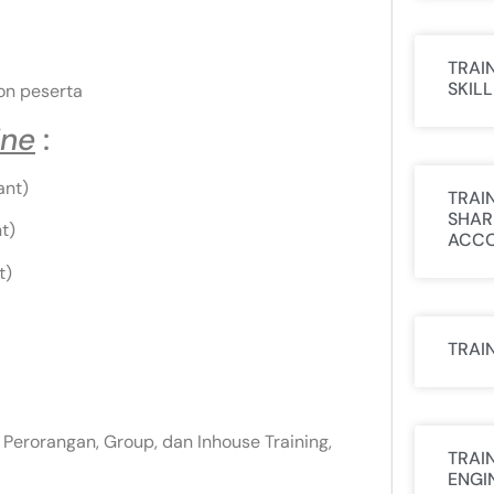
TRAI
SKIL
on peserta
ine
:
ant)
TRAI
SHAR
t)
ACCO
t)
TRAI
 Perorangan, Group, dan Inhouse Training,
TRAI
ENGI