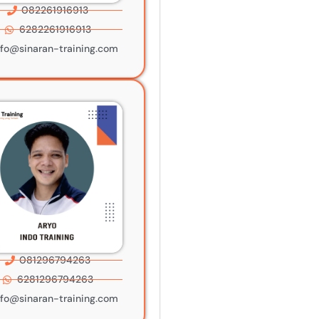
082261916913
6282261916913
nfo@sinaran-training.com
081296794263
6281296794263
nfo@sinaran-training.com