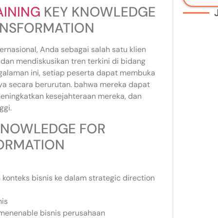
AINING
KEY KNOWLEDGE
ANSFORMATION
rnasional, Anda sebagai salah satu klien
n mendiskusikan tren terkini di bidang
galaman ini, setiap peserta dapat membuka
nya secara berurutan. bahwa mereka dapat
 meningkatkan kesejahteraan mereka, dan
ggi.
 KNOWLEDGE FOR
FORMATION
nteks bisnis ke dalam strategic direction
nis
f menenable bisnis perusahaan