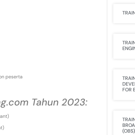
TRAI
TRAI
ENGI
on peserta
TRAI
DEVE
FOR 
ing.com Tahun 2023:
ant)
TRAI
BROA
t)
(OBS)