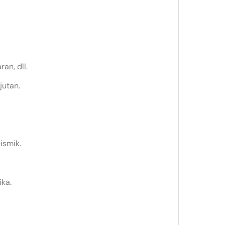
an, dll.
jutan.
ismik.
ika.