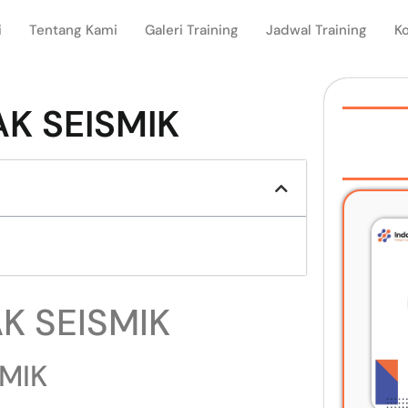
i
Tentang Kami
Galeri Training
Jadwal Training
K
K SEISMIK
K SEISMIK
SMIK