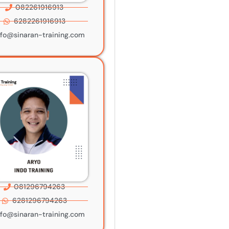
082261916913
6282261916913
nfo@sinaran-training.com
081296794263
6281296794263
nfo@sinaran-training.com