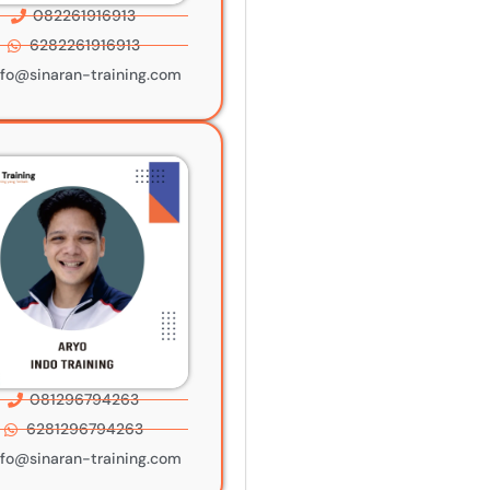
082261916913
6282261916913
nfo@sinaran-training.com
081296794263
6281296794263
nfo@sinaran-training.com