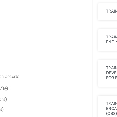
TRAI
TRAI
ENGI
TRAI
DEVE
on peserta
FOR 
ine
:
ant)
TRAI
BROA
t)
(OBS)