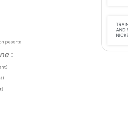
TRAI
AND 
NICK
on peserta
ine
:
ant)
t)
t)