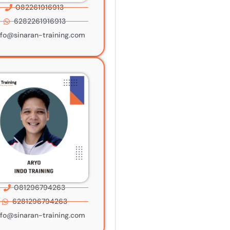
082261916913
6282261916913
nfo@sinaran-training.com
081296794263
6281296794263
nfo@sinaran-training.com