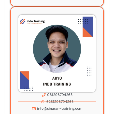
081296794263
6281296794263
info@sinaran-training.com