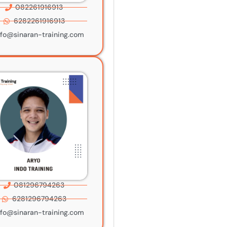
082261916913
6282261916913
nfo@sinaran-training.com
081296794263
6281296794263
nfo@sinaran-training.com