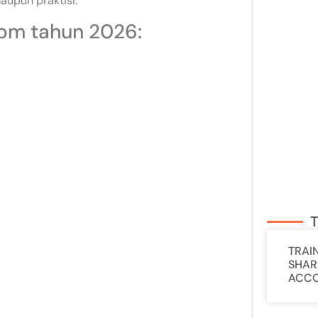
upun praktisi.
com tahun 2026:
T
TRAI
SHAR
ACCO