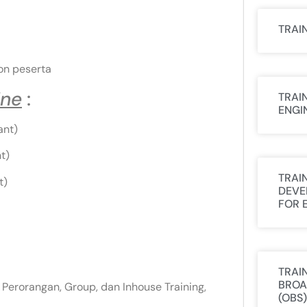
TRAI
on peserta
ine
:
TRAI
ENGI
ant)
t)
TRAI
t)
DEVE
FOR 
TRAI
BROA
 Perorangan, Group, dan Inhouse Training,
(OBS)