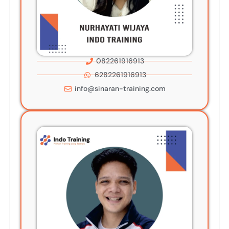
082261916913
6282261916913
info@sinaran-training.com