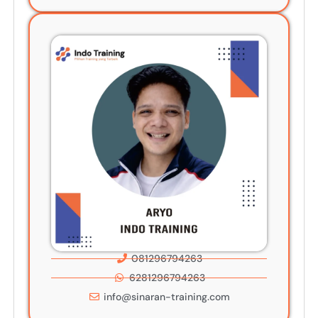
081296794263
6281296794263
info@sinaran-training.com