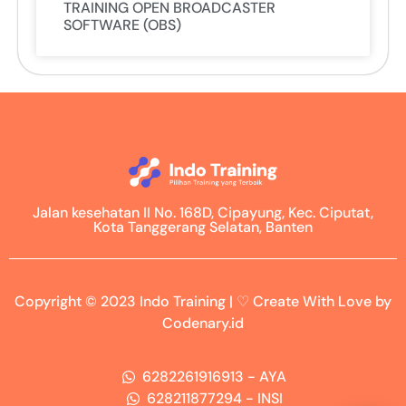
TRAINING OPEN BROADCASTER
SOFTWARE (OBS)
Jalan kesehatan II No. 168D, Cipayung, Kec. Ciputat,
Kota Tanggerang Selatan, Banten
Copyright © 2023 Indo Training | ♡ Create With Love by
Codenary.id
6282261916913 - AYA
628211877294 - INSI