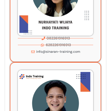
082261916913
6282261916913
info@sinaran-training.com