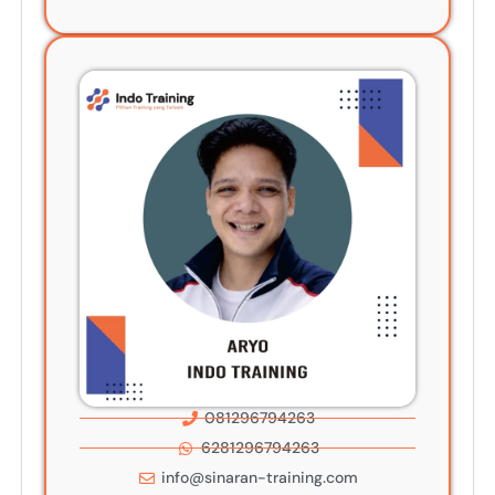
081296794263
6281296794263
info@sinaran-training.com