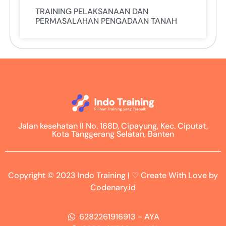
TRAINING PELAKSANAAN DAN
PERMASALAHAN PENGADAAN TANAH
Jalan kesehatan II No. 168D, Cipayung, Kec. Ciputat,
Kota Tanggerang Selatan, Banten
Copyright © 2023 Indo Training | ♡ Create With Love by
Codenary.id
6282261916913 - AYA