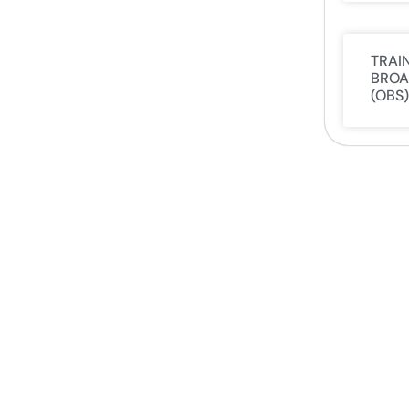
TRAI
BROA
(OBS)