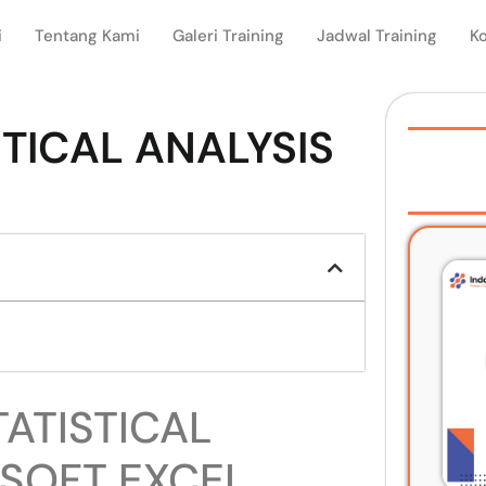
i
Tentang Kami
Galeri Training
Jadwal Training
K
STICAL ANALYSIS
TATISTICAL
OSOFT EXCEL