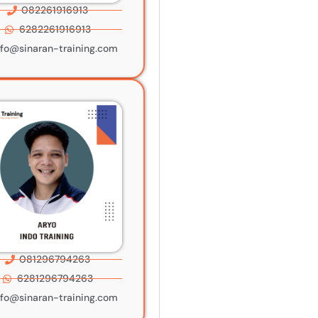
082261916913
6282261916913
nfo@sinaran-training.com
081296794263
6281296794263
nfo@sinaran-training.com