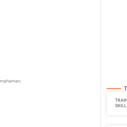
pemahaman.
T
TRAI
SKIL