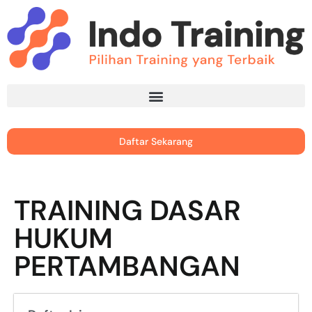
Daftar Sekarang
TRAINING DASAR
HUKUM
PERTAMBANGAN