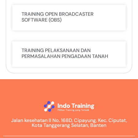
TRAINING OPEN BROADCASTER
SOFTWARE (OBS)
TRAINING PELAKSANAAN DAN
PERMASALAHAN PENGADAAN TANAH
Jalan kesehatan II No. 168D, Cipayung, Kec. Ciputat,
Kota Tanggerang Selatan, Banten