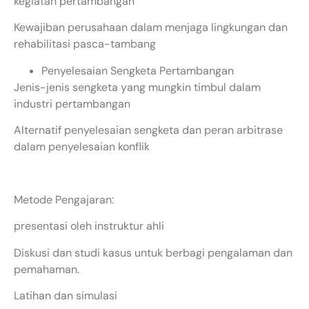
kegiatan pertambangan
Kewajiban perusahaan dalam menjaga lingkungan dan
rehabilitasi pasca-tambang
Penyelesaian Sengketa Pertambangan
Jenis-jenis sengketa yang mungkin timbul dalam
industri pertambangan
Alternatif penyelesaian sengketa dan peran arbitrase
dalam penyelesaian konflik
Metode Pengajaran:
presentasi oleh instruktur ahli
Diskusi dan studi kasus untuk berbagi pengalaman dan
pemahaman.
Latihan dan simulasi