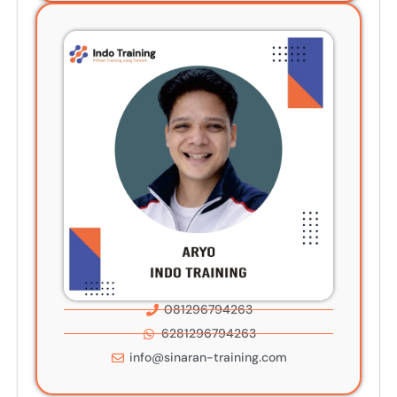
081296794263
6281296794263
info@sinaran-training.com