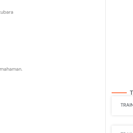
tubara
pemahaman.
T
TRAI