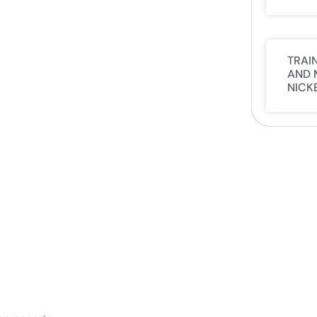
TRAI
AND 
NICK