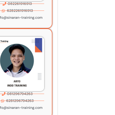
082261916913
6282261916913
nfo@sinaran-training.com
081296794263
6281296794263
nfo@sinaran-training.com