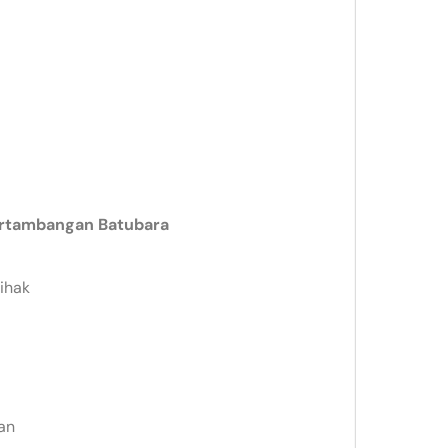
ertambangan Batubara
ihak
an