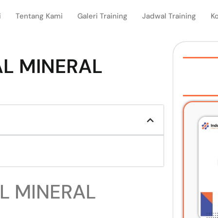
i
Tentang Kami
Galeri Training
Jadwal Training
K
AL MINERAL
L MINERAL